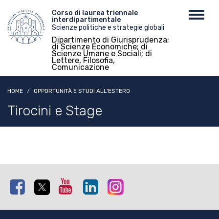
Salta
Menu
Corso di laurea triennale
Toggl
al
interdipartimentale
top
navig
contenuto
Scienze politiche e strategie globali
principale
Dipartimento di Giurisprudenza;
di Scienze Economiche; di
Scienze Umane e Sociali; di
Lettere, Filosofia,
Comunicazione
HOME
OPPORTUNITÀ E STUDI ALL'ESTERO
Tirocini e Stage
Facebook
Twitter
Youtube
Linkedin
Instagram