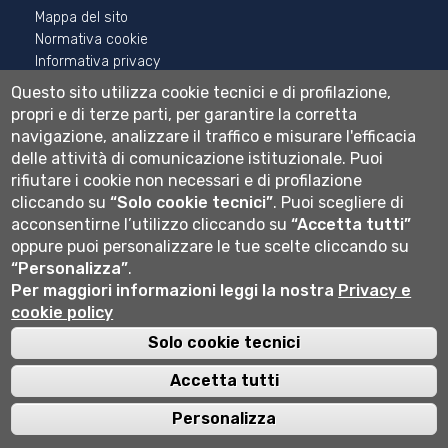
Mappa del sito
Normativa cookie
Informativa privacy
Cookie settings
Questo sito utilizza cookie tecnici e di profilazione,
propri e di terze parti, per garantire la corretta
Wi-fi
navigazione, analizzare il traffico e misurare l'efficacia
Webmail
delle attività di comunicazione istituzionale.
Puoi
rifiutare i cookie non necessari e di profilazione
cliccando su
“Solo cookie tecnici”
.
Puoi scegliere di
acconsentirne l’utilizzo cliccando su
Università degli studi di Bergamo
“Accetta tutti”
via Salvecchio 19
oppure puoi personalizzare le tue scelte cliccando su
24129 Bergamo
“Personalizza”
.
Cod. Fiscale 80004350163
Per maggiori informazioni leggi la nostra
Privacy e
P.IVA 01612800167
cookie policy
Centralino 035 2052111
Solo cookie tecnici
Accetta tutti
Personalizza