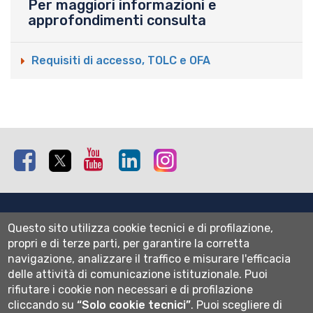
Per maggiori informazioni e
approfondimenti consulta
Requisiti di accesso, TOLC e OFA
Facebook
Twitter
Youtube
Linkedin
Instagram
Mappa del sito
Questo sito utilizza cookie tecnici e di profilazione,
Normativa cookie
propri e di terze parti, per garantire la corretta
Informativa privacy
navigazione, analizzare il traffico e misurare l'efficacia
Cookie settings
delle attività di comunicazione istituzionale.
Puoi
rifiutare i cookie non necessari e di profilazione
Wi-fi
cliccando su
“Solo cookie tecnici”
.
Puoi scegliere di
Webmail