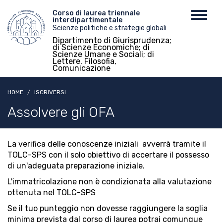
Salta
Menu
Corso di laurea triennale
Toggl
al
interdipartimentale
top
navig
contenuto
Scienze politiche e strategie globali
principale
Dipartimento di Giurisprudenza;
di Scienze Economiche; di
Scienze Umane e Sociali; di
Lettere, Filosofia,
Comunicazione
HOME
ISCRIVERSI
Assolvere gli OFA
La verifica delle conoscenze iniziali avverrà tramite il
TOLC-SPS con il solo obiettivo di accertare il possesso
di un'adeguata preparazione iniziale.
L'immatricolazione non è condizionata alla valutazione
ottenuta nel TOLC-SPS
Se il tuo punteggio non dovesse raggiungere la soglia
minima prevista dal corso di laurea potrai comunque