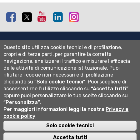
Facebook
Twitter
Youtube
Linkedin
Instagram
Mappa del sito
Questo sito utilizza cookie tecnici e di profilazione,
Normativa cookie
propri e di terze parti, per garantire la corretta
Informativa privacy
navigazione, analizzare il traffico e misurare l'efficacia
Cookie settings
delle attività di comunicazione istituzionale.
Puoi
rifiutare i cookie non necessari e di profilazione
Wi-fi
cliccando su
“Solo cookie tecnici”
.
Puoi scegliere di
Webmail
acconsentirne l’utilizzo cliccando su
“Accetta tutti”
oppure puoi personalizzare le tue scelte cliccando su
“Personalizza”
.
Università degli studi di Bergamo
Per maggiori informazioni leggi la nostra
Privacy e
via Salvecchio 19
cookie policy
24129 Bergamo
Cod. Fiscale 80004350163
Solo cookie tecnici
P.IVA 01612800167
Centralino 035 2052111
Accetta tutti