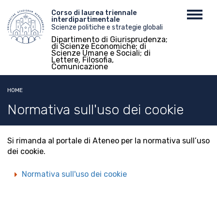
Salta
Menu
Corso di laurea triennale
Toggl
al
interdipartimentale
top
navig
contenuto
Scienze politiche e strategie globali
principale
Dipartimento di Giurisprudenza;
di Scienze Economiche; di
Scienze Umane e Sociali; di
Lettere, Filosofia,
Comunicazione
HOME
Normativa sull'uso dei cookie
Si rimanda al portale di Ateneo per la normativa sull’uso
dei cookie.
Normativa sull'uso dei cookie