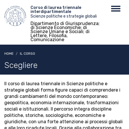
Salta
Menu
Corso di laurea triennale
Toggl
al
interdipartimentale
top
navig
contenuto
Scienze politiche e strategie globali
principale
Dipartimento di Giurisprudenza;
di Scienze Economiche; di
Scienze Umane e Sociali; di
Lettere, Filosofia,
Comunicazione
HOME
IL CORSO
Scegliere
Il corso di laurea triennale in Scienze politiche e
strategie globali forma figure capaci di comprendere i
grandi cambiamenti del mondo contemporaneo:
geopolitica, economia internazionale, trasformazioni
sociali e istituzionali. Il percorso integra discipline
politiche, storiche, sociologiche, economiche e
giuridiche, con una forte attenzione ai processi globali
e alle loro ricadute locali. Grazie alla collaborazione tra