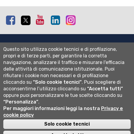
Facebook
Twitter
Youtube
Linkedin
Instagram
Mappa del sito
Questo sito utilizza cookie tecnici e di profilazione,
Normativa cookie
propri e di terze parti, per garantire la corretta
Informativa privacy
navigazione, analizzare il traffico e misurare l'efficacia
Cookie settings
delle attività di comunicazione istituzionale.
Puoi
rifiutare i cookie non necessari e di profilazione
Wi-fi
cliccando su
“Solo cookie tecnici”
.
Puoi scegliere di
Webmail
acconsentirne l’utilizzo cliccando su
“Accetta tutti”
oppure puoi personalizzare le tue scelte cliccando su
“Personalizza”
.
Università degli studi di Bergamo
Per maggiori informazioni leggi la nostra
Privacy e
via Salvecchio 19
cookie policy
24129 Bergamo
Cod. Fiscale 80004350163
Solo cookie tecnici
P.IVA 01612800167
Centralino 035 2052111